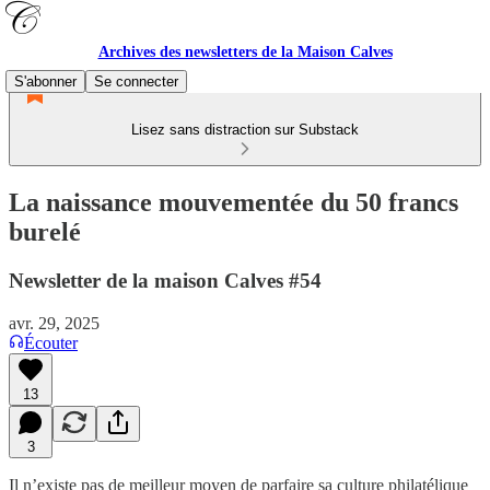
Archives des newsletters de la Maison Calves
S'abonner
Se connecter
Lisez sans distraction sur Substack
La naissance mouvementée du 50 francs
burelé
Newsletter de la maison Calves #54
avr. 29, 2025
Écouter
13
3
Il n’existe pas de meilleur moyen de parfaire sa culture philatélique