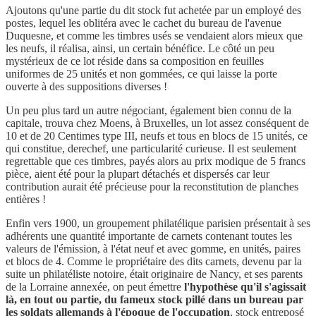
Ajoutons qu'une partie du dit stock fut achetée par un employé des
postes, lequel les oblitéra avec le cachet du bureau de l'avenue
Duquesne, et comme les timbres usés se vendaient alors mieux que
les neufs, il réalisa, ainsi, un certain bénéfice. Le côté un peu
mystérieux de ce lot réside dans sa composition en feuilles
uniformes de 25 unités et non gommées, ce qui laisse la porte
ouverte à des suppositions diverses !
Un peu plus tard un autre négociant, également bien connu de la
capitale, trouva chez Moens, à Bruxelles, un lot assez conséquent de
10 et de 20 Centimes type III, neufs et tous en blocs de 15 unités, ce
qui constitue, derechef, une particularité curieuse. Il est seulement
regrettable que ces timbres, payés alors au prix modique de 5 francs
pièce, aient été pour la plupart détachés et dispersés car leur
contribution aurait été précieuse pour la reconstitution de planches
entières !
Enfin vers 1900, un groupement philatélique parisien présentait à ses
adhérents une quantité importante de carnets contenant toutes les
valeurs de l'émission, à l'état neuf et avec gomme, en unités, paires
et blocs de 4. Comme le propriétaire des dits carnets, devenu par la
suite un philatéliste notoire, était originaire de Nancy, et ses parents
de la Lorraine annexée, on peut émettre
l'hypothèse qu'il s'agissait
là, en tout ou partie, du fameux stock pillé dans un bureau par
les soldats allemands à l'époque de l'occupation
, stock entreposé