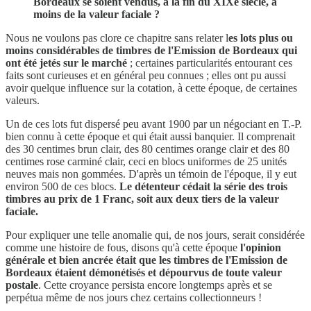
Bordeaux se soient vendus, à la fin du XIXe siècle, à
moins de la valeur faciale ?
Nous ne voulons pas clore ce chapitre sans relater l
es lots plus ou
moins considérables de timbres de l'Emission de Bordeaux qui
ont été jetés sur le marché
; certaines particularités entourant ces
faits sont curieuses et en général peu connues ; elles ont pu aussi
avoir quelque influence sur la cotation, à cette époque, de certaines
valeurs.
Un de ces lots fut dispersé peu avant 1900 par un négociant en T.-P.
bien connu à cette époque et qui était aussi banquier. Il comprenait
des 30 centimes brun clair, des 80 centimes orange clair et des 80
centimes rose carminé clair, ceci en blocs uniformes de 25 unités
neuves mais non gommées. D'après un témoin de l'époque, il y eut
environ 500 de ces blocs.
Le détenteur cédait la série des trois
timbres au prix de 1 Franc, soit aux deux tiers de la valeur
faciale.
Pour expliquer une telle anomalie qui, de nos jours, serait considérée
comme une histoire de fous, disons qu'à cette époque
l'opinion
générale et bien ancrée était que les timbres de l'Emission de
Bordeaux étaient démonétisés et dépourvus de toute valeur
postale
. Cette croyance persista encore longtemps après et se
perpétua même de nos jours chez certains collectionneurs !