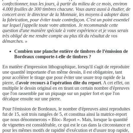
confectionner, tous les jours, à partir du milieu de ce mois, environ
4.000 feuilles de 300 timbres chacune. Vous aurez aussi à étudier, de
concert avec le directeur de la Monnaie, les moyens à adopter dans
la fabrication, pour éviter toute contrefaçon. C'est un point essentiel
sur lequel j'appelle toute votre attention. Je recommande cette
question d'une manière spéciale à votre expérience et je vous serais
très obligé de me rendre compte au plus tôt du résultat de vos
démarches. »
Combien une planche entière de timbres de l’émission de
Bordeaux comporte-t-elle de timbres ?
En matière d'impression lithographique, lorsqu'il s'agit de reproduire
une quantité importante d'un même dessin, il est obligatoire, tant
pour accélérer le tirage que pour éviter une usure trop rapide de la
pierre, d'
avoir recours à l'opération dite du report
. A cet effet, on
multiplie le dessin original en en tirant un certain nombre d'épreuves
que l'on rassemble par un piquage sur un papier fort et que l'on
décalque ensuite sur une pierre.
Pour l'émission de Bordeaux, le nombre d'épreuves ainsi reproduites
fut de 15, soit trois rangées de 5, et constitua ainsi la matrice-report
que nous dénommerons « Bloc- Report ». Mais, lorsque la quantité
de vignettes est considérable, ce qui est le cas dans la circonstance et
pour les mêmes motifs de rapidité d'exécution et d'usure trop rapide,