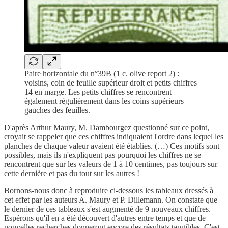
Paire horizontale du n°39B (1 c. olive report 2) :
voisins, coin de feuille supérieur droit et petits chiffres
14 en marge. Les petits chiffres se rencontrent
également régulièrement dans les coins supérieurs
gauches des feuilles.
D'après Arthur Maury, M. Dambourgez questionné sur ce point,
croyait se rappeler que ces chiffres indiquaient l'ordre dans lequel les
planches de chaque valeur avaient été établies. (…) Ces motifs sont
possibles, mais ils n'expliquent pas pourquoi les chiffres ne se
rencontrent que sur les valeurs de 1 à 10 centimes, pas toujours sur
cette dernière et pas du tout sur les autres !
Bornons-nous donc à reproduire ci-dessous les tableaux dressés à
cet effet par les auteurs A. Maury et P. Dillemann. On constate que
le dernier de ces tableaux s'est augmenté de 9 nouveaux chiffres.
Espérons qu'il en a été découvert d'autres entre temps et que de
nouvelles recherches donneront encore des résultats tangibles. C'est