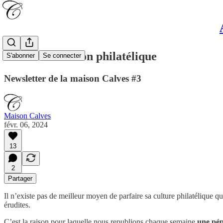
Contre l'inflation philatélique
S'abonner
Se connecter
Newsletter de la maison Calves #3
Maison Calves
févr. 06, 2024
13
2
Partager
Il n’existe pas de meilleur moyen de parfaire sa culture philatélique q
érudites.
C’est la raison pour laquelle nous republions
chaque semaine
une pép