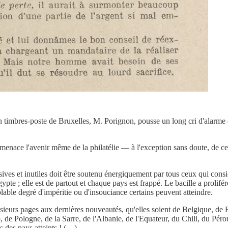
n timbres-poste de Bruxelles, M. Porignon, pousse un long cri d'alarme 
 menace l'avenir même de la philatélie — à l'exception sans doute, de ce
ives et inutiles doit être soutenu énergiquement par tous ceux qui consi
gypte ; elle est de partout et chaque pays est frappé. Le bacille a prolifé
blable degré d'impéritie ou d'insouciance certains peuvent atteindre.
sieurs pages aux dernières nouveautés, qu'elles soient de Belgique, d
o, de Pologne, de la Sarre, de l'Albanie, de l'Equateur, du Chili, du P
s des pays atteints ! (…)