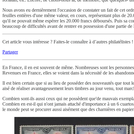
Nous avons eu dernièrement l'occasion de constater un fait de cet ordr
feuilles entières d'une même valeur, en cours, représentant plus de 20.0
qu'il ne pouvait même espérer les 20.000 francs déboursés. Puis sa co
beaucoup de difficultés avant de rentrer en possession d'une partie d
Cet article vous intéresse ? Faites-le connaître à d’autres philatélistes !
Partager
En France, il en est souvent de même. Nombreuses sont les personnes qu
Revenues en France, elles se voient dans la nécessité de les abandonn
Il est bien certain que si au lieu de posséder des nouveautés que tout l
aisé de réaliser avantageusement leurs timbres au jour venu, tout marcha
Combien sont-ils aussi ceux qui ne possèdent que'de mauvais exemplair
Combien en est-il qui n'ont jamais attaché d'importance à un 6 cuarto
le monde peut se procurer aussi aisément que des charnières en papi