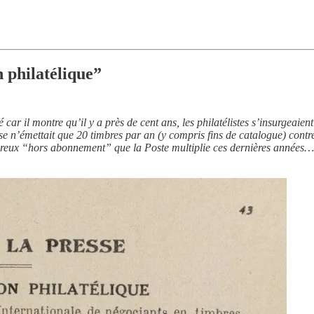
.
n philatélique”
é car il montre qu’il y a près de cent ans, les philatélistes s’insurgeaien
se n’émettait que 20 timbres par an (y compris fins de catalogue) contre
reux “hors abonnement” que la Poste multiplie ces dernières années… l