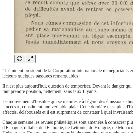
“L'éminent président de la Corporation Internationale de négociants e
lecteurs quelques passages remarquables :
Il n'est plus aujourd'hui, question de temporiser. Devant le danger qui
faut prendre position, nettement, sans faux-fuyants.
Le mouvement d'hostilité qui se manifeste à l'égard des émissions abus
lancées », constituent une véritable plaie. Cette dernière n'est plus d'E
affectés, éclaboussés et il est surprenant de constater à quel invraisem
Chaque semaine les revues philatéliques sont amenées à consacrer plu
d'Espagne, d'Italie, de l'Esthonie, de Lettonie, de Hongrie, de Monac
Kelatan, etc. Encore, ne citons-nous là, de mémoire, que quelques- un