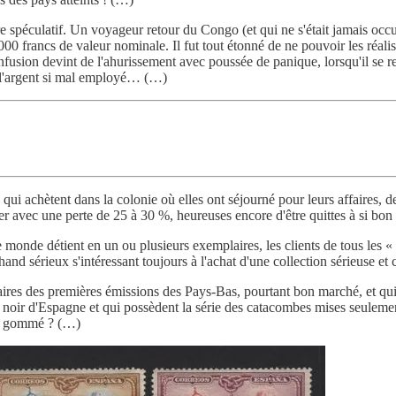
e spéculatif. Un voyageur retour du Congo (et qui ne s'était jamais occu
00 francs de valeur nominale. Il fut tout étonné de ne pouvoir les réalise
nfusion devint de l'ahurissement avec poussée de panique, lorsqu'il se 
e l'argent si mal employé… (…)
i achètent dans la colonie où elles ont séjourné pour leurs affaires, des
er avec une perte de 25 à 30 %, heureuses encore d'être quittes à si bo
e monde détient en un ou plusieurs exemplaires, les clients de tous les « 
nd sérieux s'intéressant toujours à l'achat d'une collection sérieuse et 
es des premières émissions des Pays-Bas, pourtant bon marché, et qui se
s noir d'Espagne et qui possèdent la série des catacombes mises seuleme
er gommé ? (…)