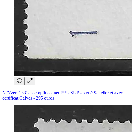
N°Yvert 1331d - coq fluo - neuf** - SUP - signé Scheller et avec
certificat Calves - 295 euros