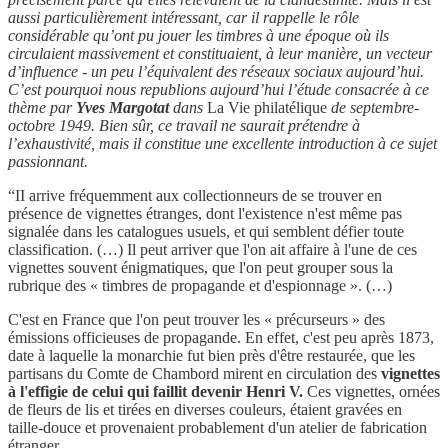
aussi particulièrement intéressant, car il rappelle le rôle
considérable qu’ont pu jouer les timbres à une époque où ils
circulaient massivement et constituaient, à leur manière, un vecteur
d’influence - un peu l’équivalent des réseaux sociaux aujourd’hui.
C’est pourquoi nous republions aujourd’hui l’étude consacrée à ce
thème par
Yves Margotat
dans
La Vie philatélique
de septembre-
octobre 1949. Bien sûr, ce travail ne saurait prétendre à
l’exhaustivité, mais il constitue une excellente introduction à ce sujet
passionnant.
“II arrive fréquemment aux collectionneurs de se trouver en
présence de vignettes étranges, dont l'existence n'est même pas
signalée dans les catalogues usuels, et qui semblent défier toute
classification. (…) Il peut arriver que l'on ait affaire à l'une de ces
vignettes souvent énigmatiques, que l'on peut grouper sous la
rubrique des « timbres de propagande et d'espionnage ». (…)
C'est en France que l'on peut trouver les « précurseurs » des
émissions officieuses de propagande. En effet, c'est peu après 1873,
date à laquelle la monarchie fut bien près d'être restaurée, que les
partisans du Comte de Chambord mirent en circulation des
vignettes
à l'effigie de celui qui faillit devenir Henri V.
Ces vignettes, ornées
de fleurs de lis et tirées en diverses couleurs, étaient gravées en
taille-douce et provenaient probablement d'un atelier de fabrication
étranger.