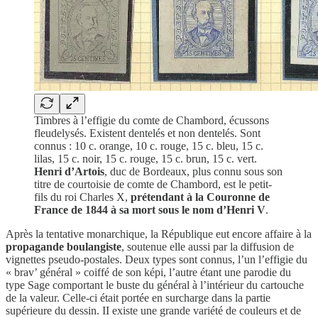
Timbres à l’effigie du comte de Chambord, écussons
fleudelysés. Existent dentelés et non dentelés. Sont
connus : 10 c. orange, 10 c. rouge, 15 c. bleu, 15 c.
lilas, 15 c. noir, 15 c. rouge, 15 c. brun, 15 c. vert.
Henri d’Artois
, duc de Bordeaux, plus connu sous son
titre de courtoisie de comte de Chambord, est le petit-
fils du roi Charles X,
prétendant à la Couronne de
France de 1844 à sa mort sous le nom d’Henri V
.
Après la tentative monarchique, la République eut encore affaire à la
propagande boulangiste
, soutenue elle aussi par la diffusion de
vignettes pseudo-postales. Deux types sont connus, l’un l’effigie du
« brav’ général » coiffé de son képi, l’autre étant une parodie du
type Sage comportant le buste du général à l’intérieur du cartouche
de la valeur. Celle-ci était portée en surcharge dans la partie
supérieure du dessin. II existe une grande variété de couleurs et de