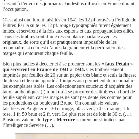
servant à l’envoi des journaux clandestins diffusés en France durant
l’occupation.
C’est ainsi que furent falsifiés en 1941 les 12 pf. gravés à l’effigie du
Führer. Par la suite les 12 pf. rouge typographiés furent également
imités, et servirent à la fois aux espions et aux propagandistes alliés.
Tous ces timbres sont d’une ressemblance parfaite avec les
originaux, de sorte qu’il est pratiquement impossible de les
reconnaître, si ce n’est d’après la grandeur et la perforation des
marges qui entourent chaque feuille.
Bien plus faciles à déceler et à se procurer sont les
« faux Pétain »
qui servirent en France de 1941 à 1944.
Ces timbres étaient
imprimés par feuilles de 20 sur un papier très blanc et seuls la finesse
du dessin et le soin apporté à l’impression permettent de reconnaître
les exemplaires isolés. Les collectionneurs soucieux d’acquérir des
faux.. authentiques (!) n’ont qu’à se procurer des timbres en bord de
feuille supérieur, car les marges ne sont pas dentelées comme pour
les productions du boulevard Brune. On connaît six valeurs
falsifiées en Angleterre : 30 c. rouge, 50 c. vert, 70 c. orange, 1 fr.
rose, 1 fr. 50 brun et 2 fr. vert. Le plus rare est de loin le 30 c. (…).
Plusieurs valeurs du
type « Mercure »
furent aussi imitées par
l’Intelligence Service (…).