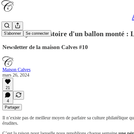
L'incroyable histoire d'un ballon monté : 
S'abonner
Se connecter
Newsletter de la maison Calves #10
Maison Calves
mars 26, 2024
21
4
Partager
Il n’existe pas de meilleur moyen de parfaire sa culture philatélique q
érudites.
C’est la raison pour laquelle nous republions
chaque semaine
une pép