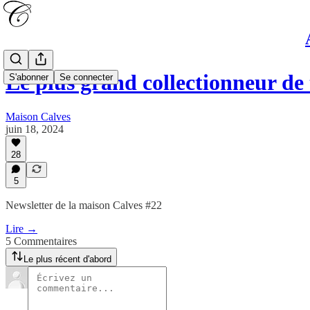
Le plus grand collectionneur de
S'abonner
Se connecter
Maison Calves
juin 18, 2024
28
5
Newsletter de la maison Calves #22
Lire →
5 Commentaires
Le plus récent d'abord