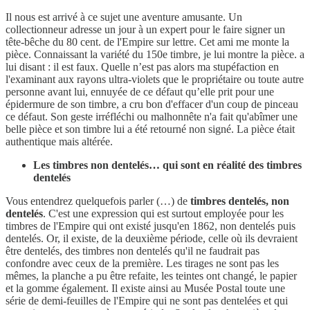
Il nous est arrivé à ce sujet une aventure amusante. Un
collectionneur adresse un jour à un expert pour le faire signer un
tête-bêche du 80 cent. de l'Empire sur lettre. Cet ami me monte la
pièce. Connaissant la variété du 150e timbre, je lui montre la pièce. a
lui disant : il est faux. Quelle n’est pas alors ma stupéfaction en
l'examinant aux rayons ultra-violets que le propriétaire ou toute autre
personne avant lui, ennuyée de ce défaut qu’elle prit pour une
épidermure de son timbre, a cru bon d'effacer d'un coup de pinceau
ce défaut. Son geste irréfléchi ou malhonnête n'a fait qu'abîmer une
belle pièce et son timbre lui a été retourné non signé. La pièce était
authentique mais altérée.
Les timbres non dentelés… qui sont en réalité des timbres
dentelés
Vous entendrez quelquefois parler (…) de
timbres dentelés, non
dentelés
. C'est une expression qui est surtout employée pour les
timbres de l'Empire qui ont existé jusqu'en 1862, non dentelés puis
dentelés. Or, il existe, de la deuxième période, celle où ils devraient
être dentelés, des timbres non dentelés qu'il ne faudrait pas
confondre avec ceux de la première. Les tirages ne sont pas les
mêmes, la planche a pu être refaite, les teintes ont changé, le papier
et la gomme également. Il existe ainsi au Musée Postal toute une
série de demi-feuilles de l'Empire qui ne sont pas dentelées et qui