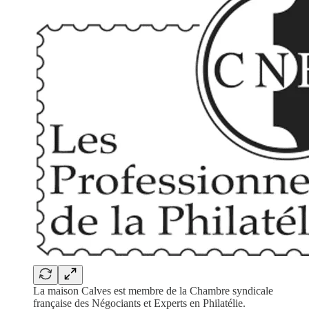
La maison Calves est membre de la Chambre syndicale
française des Négociants et Experts en Philatélie.