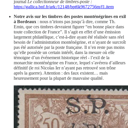
journal
Le collectionneur de timbres-poste :
https://gallica.bnf.fr/ark:/12148/bpt6k9672756m/f1.item
Notre avis sur les timbres des postes monténégrines en exil
à Bordeaux
: nous n’irions pas jusqu’à dire, comme Th.
Emin, que ces timbres devraient figurer “en bonne place dans
toute collection de France”. Il s’agit en effet d’une émission
largement philatélique, c’est-à-dire ayant été réalisée sans réel
besoin de l’administration monténégrine, et n’ayant de surcroît
pas été autorisée par la poste française. Il n’en reste pas moins
qu’elle possède un certain intérêt, dans la mesure où elle
témoigne d’un événement historique réel - l’exil de la
monarchie monténégrine en France, lequel s’avérera d’ailleurs
définitif (le roi Nicolas Ier n’ayant pas retrouvé son trône
après la guerre). Attention : des faux existent… mais
heureusement pour la plupart de mauvaise qualité.