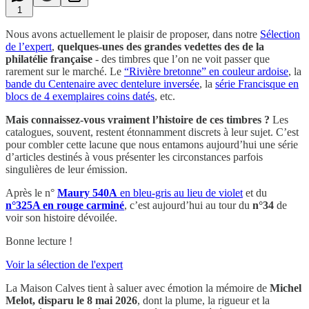
1
Nous avons actuellement le plaisir de proposer, dans notre
Sélection
de l’expert
,
quelques-unes des grandes vedettes des de la
philatélie française
- des timbres que l’on ne voit passer que
rarement sur le marché. Le
“Rivière bretonne” en couleur ardoise
, la
bande du Centenaire avec dentelure inversée
, la
série Francisque en
blocs de 4 exemplaires coins datés
, etc.
Mais connaissez-vous vraiment l’histoire de ces timbres ?
Les
catalogues, souvent, restent étonnamment discrets à leur sujet. C’est
pour combler cette lacune que nous entamons aujourd’hui une série
d’articles destinés à vous présenter les circonstances parfois
singulières de leur émission.
Après le n°
Maury 540A
en bleu-gris au lieu de violet
et du
n°325A en rouge carminé
, c’est aujourd’hui au tour du
n°34
de
voir son histoire dévoilée.
Bonne lecture !
Voir la sélection de l'expert
La Maison Calves tient à saluer avec émotion la mémoire de
Michel
Melot, disparu le 8 mai 2026
, dont la plume, la rigueur et la