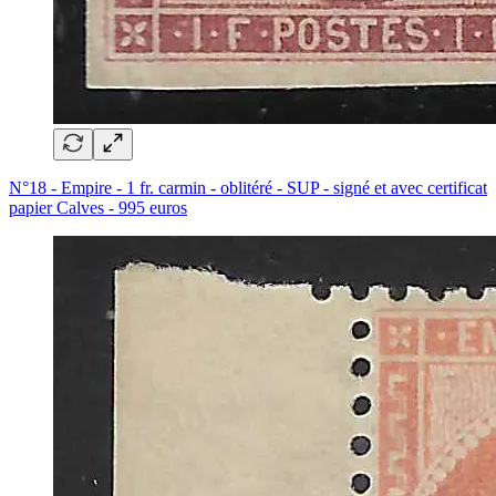
N°18 - Empire - 1 fr. carmin - oblitéré - SUP - signé et avec certificat
papier Calves - 995 euros