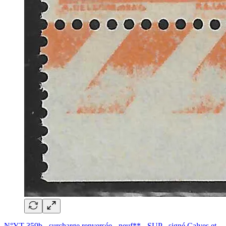
N°YT 359b - surcharge renversée - neuf** - SUP - signé Calves et