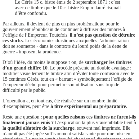
Le Cérès 15 c. bistre émis de 2 septembre 1871 : c’est
avec ce timbre que le 10 c. bistre Empire lauré risquait
d’être confondu.
Par ailleurs, il devient de plus en plus problématique pour le
gouvernement républicain de continuer à diffuser des timbres à
l’effigie de l’Empereur. Toutefois,
il n’est pas question de détruire
ces stocks
. Les économies drastiques auxquelles l’administration
doit se soumettre - dans le contexte du lourd poids de la dette de
guerre - imposent la prudence.
D’où l’idée, du moins le suppose-t-on, de
surcharger les timbres
d’un grand chiffre 10
. Le procédé présente un double avantage :
modifier visuellement le timbre afin d’éviter toute confusion avec le
15 centimes Cérès, tout en « barrant » symboliquement l’effigie de
l’empereur déchu pour permettre son utilisation sans trop de
difficulté par le public.
L’opération a, en tout cas, été réalisée sur un nombre limité
d’exemplaires, peut-être
à titre expérimental ou préparatoire
.
Reste une question :
pour quelles raisons ces timbres ne furent-ils
finalement jamais émis ?
L’explication la plus vraisemblable tient à
la qualité aléatoire de la surcharge
, souvent mal imprimée. Elle
n’aurait pas été jugée suffisamment satisfaisante pour une mise en