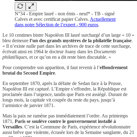
N°34 - Empire lauré - non émis - neuf* - TB - signé
Calves et avec certificat papier Calves.
Actuellement
dans notre Sélection de l’expert - 900 euros
.
Le 10 centimes bistre Napoléon III lauré surchargé d’un large « 10 »
bleu demeure
l’un des grands mystères de la philatélie française
.
« Il n’existe nulle part dans les archives de trace de cette surcharge,
écrivait ainsi en 1964 le docteur Joany dans les
Documents
philatéliques
, et ce qu’on en a dit reste bien discutable. »
Pour comprendre son apparition, il faut revenir à l’
effondrement
brutal du Second Empire
.
En septembre 1870, après la défaite de Sedan face à la Prusse,
Napoléon III est capturé. L’Empire s’effondre, la République est
proclamée dans l’urgence, tandis que Paris est assiégé. Durant de
longs mois, la capitale vit coupée du reste du pays, jusqu’à
l’armistice de janvier 1871.
Mais la paix ne ramène pas immédiatement l’ordre. Au printemps
1871,
Paris se soulève contre le gouvernement installé à
Versailles
. C’est la Commune de Paris, expérience révolutionnaire
aussi brève que violente, écrasée lors de la Semaine sanglante, du 21