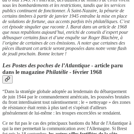
sous les bombardements et les restrictions, tandis que les services
publics continuent de fonctionner. À Saint-Nazaire, la pénurie de
certains timbres à partir de janvier 1945 entraîne la mise en place
de solutions de fortune, aux accents parfois très philatéliques. C’est
cet épisode singulier que raconte J. Barat dans un article de 1968
que nous republions aujourd’hui, enrichi de conseils d’expert pour
débusquer certains faux et d’une enquête sur Roger Blachère, à
l’origine de certaines de ces émissions. A noter que certaines des
pièces illustrant cet article seront proposées dans notre vente flash
de jeudi prochain. Bonne lecture !
Les Postes des poches de l’Atlantique
- article paru
dans le magazine
Philatélie
- février 1968
“Dans la stratégie globale adoptée au lendemain du débarquement
de juin 1944 par le commandement américain, les poussées brutales
du front interdisaient tout ralentissement ; le « nettoyage » des zones
de résistance était remis à plus tard et s'opérait d'ailleurs
généralement de lui-même : les troupes encerclées se rendaient.
Ce ne fut pas le cas des principaux bastions du Mur de l'Atlantique à
qui la mer permettait la communication avec l'Allemagne. Si Brest
fut pris le 18 septembre,
les autres villes fortifiées de la côte