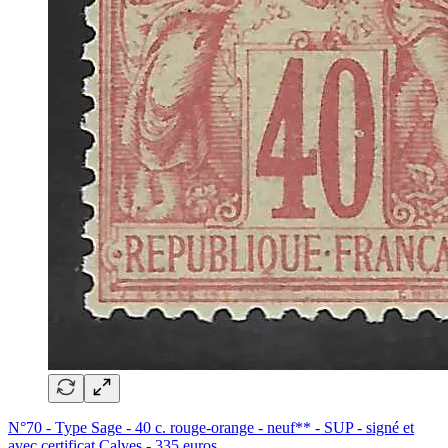
N°70 - Type Sage - 40 c. rouge-orange - neuf** - SUP - signé et
avec certificat Calves - 335 euros