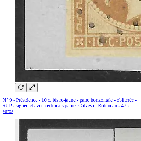
N° 9 - Présidence - 10 c. bistre-jaune - paire horizontale - oblitérée -
SUP - signée et avec certificats papier Calves et Robineau - 475
euros