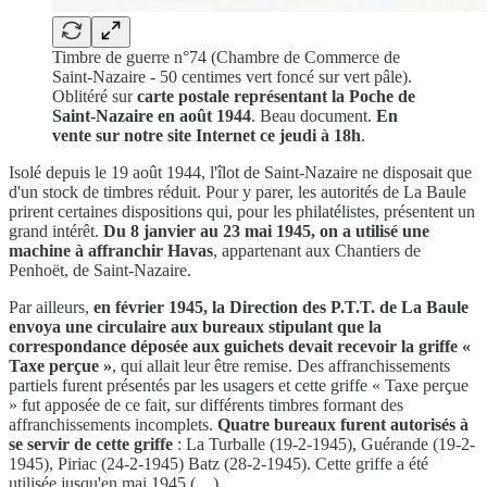
Timbre de guerre n°74 (Chambre de Commerce de
Saint-Nazaire - 50 centimes vert foncé sur vert pâle).
Oblitéré sur
carte postale représentant la Poche de
Saint-Nazaire en août 1944
. Beau document.
En
vente sur notre site Internet ce jeudi à 18h
.
Isolé depuis le 19 août 1944, l'îlot de Saint-Nazaire ne disposait que
d'un stock de timbres réduit. Pour y parer, les autorités de La Baule
prirent certaines dispositions qui, pour les philatélistes, présentent un
grand intérêt.
Du 8 janvier au 23 mai 1945, on a utilisé une
machine à affranchir Havas
, appartenant aux Chantiers de
Penhoët, de Saint-Nazaire.
Par ailleurs,
en février 1945, la Direction des P.T.T. de La Baule
envoya une circulaire aux bureaux stipulant que la
correspondance déposée aux guichets devait recevoir la griffe «
Taxe perçue »
, qui allait leur être remise. Des affranchissements
partiels furent présentés par les usagers et cette griffe « Taxe perçue
» fut apposée de ce fait, sur différents timbres formant des
affranchissements incomplets.
Quatre bureaux furent autorisés à
se servir de cette griffe
: La Turballe (19-2-1945), Guérande (19-2-
1945), Piriac (24-2-1945) Batz (28-2-1945). Cette griffe a été
utilisée jusqu'en mai 1945 (…).