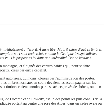
mmédiatement à l’esprit. À juste titre. Mais il existe d’autres timbres
 exemplaires, et sont recherchés comme le Gral par les spécialistes.
us vous le proposons ici dans son intégralité. Bonne lecture !
s en montagne, et éloignés des centres habités qui, pour se faire
ciaux, créés par eux à cet effet.
ment autorisées, du moins tolérées par l'administration des postes,
e ; les timbres normaux en cours devaient les accompagner sur les
s et timbres étaient annulés par les cachets privés des hôtels, ou bien
g, de Lucerne et de Löwertz, est un des points les plus connus de la
r indiquée portant au centre une rose des Alpes, dans un cadre ovale où