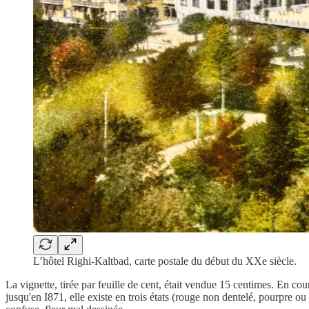
L’hôtel Righi-Kaltbad, carte postale du début du XXe siècle.
La vignette, tirée par feuille de cent, était vendue 15 centimes. En cou
jusqu'en I871, elle existe en trois états (rouge non dentelé, pourpre o