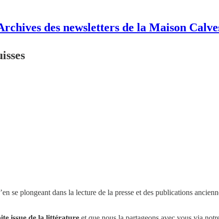
Archives des newsletters de la Maison Calve
uisses
u’en se plongeant dans la lecture de la presse et des publications ancienn
te issue de la littérature
et que nous la partageons avec vous via notre