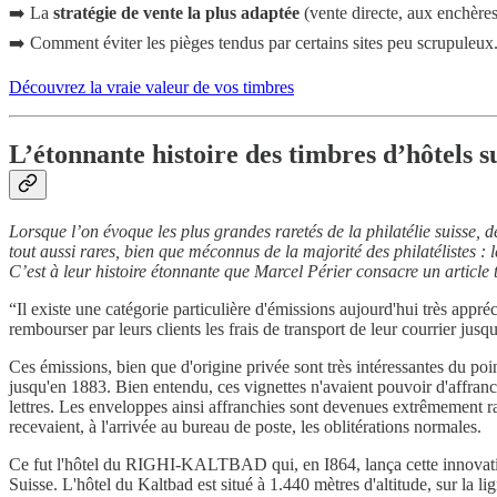
➡️ La
stratégie de vente la plus adaptée
(vente directe, aux enchères,
➡️ Comment éviter les pièges tendus par certains sites peu scrupuleux
Découvrez la vraie valeur de vos timbres
L’étonnante histoire des timbres d’hôtels s
Lorsque l’on évoque les plus grandes raretés de la philatélie suisse
tout aussi rares, bien que méconnus de la majorité des philatélistes : 
C’est à leur histoire étonnante que Marcel Périer consacre un articl
“Il existe une catégorie particulière d'émissions aujourd'hui très appréci
rembourser par leurs clients les frais de transport de leur courrier jus
Ces émissions, bien que d'origine privée sont très intéressantes du poin
jusqu'en 1883. Bien entendu, ces vignettes n'avaient pouvoir d'affranc
lettres. Les enveloppes ainsi affranchies sont devenues extrêmement rare
recevaient, à l'arrivée au bureau de poste, les oblitérations normales.
Ce fut l'hôtel du RIGHI-KALTBAD qui, en I864, lança cette innovation.
Suisse. L'hôtel du Kaltbad est situé à 1.440 mètres d'altitude, sur la 