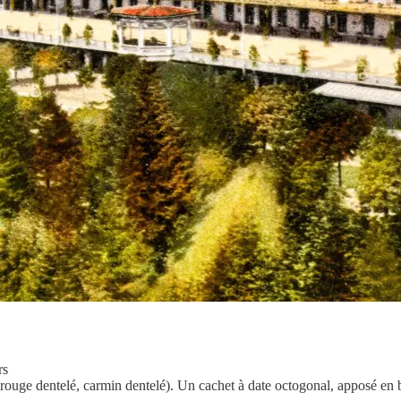
rs
u rouge dentelé, carmin dentelé). Un cachet à date octogonal, apposé en b