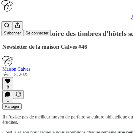
L'étonnante histoire des timbres d'hôtels s
S'abonner
Se connecter
Newsletter de la maison Calves #46
Maison Calves
févr. 18, 2025
8
1
Partager
Il n’existe pas de meilleur moyen de parfaire sa culture philatélique q
érudites.
C’est la raison pour laquelle nous republions
chaque semaine
une pépi