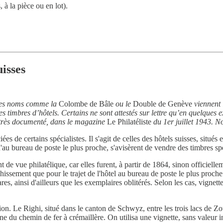
 à la pièce ou en lot).
.
uisses
, des noms comme la
Colombe de Bâle
ou le
Double de Genève
viennent i
les timbres d’hôtels. Certains ne sont attestés sur lettre qu’en quelques
e très documenté, dans le magazine
Le Philatéliste
du 1er juillet 1943. No
ées de certains spécialistes. Il s'agit de celles des hôtels suisses, situé
qu'au bureau de poste le plus proche, s'avisèrent de vendre des timbres spé
t de vue philatélique, car elles furent, à partir de 1864, sinon officielle
hissement que pour le trajet de l'hôtel au bureau de poste le plus proch
s, ainsi d'ailleurs que les exemplaires oblitérés. Selon les cas, vignette
 Le Righi, situé dans le canton de Schwyz, entre les trois lacs de Zou
ligne du chemin de fer à crémaillère. On utilisa une vignette, sans valeu