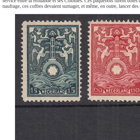
service entre la Hollande et ses Colonies. Ces paquebots furent dotés 
naufrage, ces coffres devaient surnager, et même, en outre, lancer des a