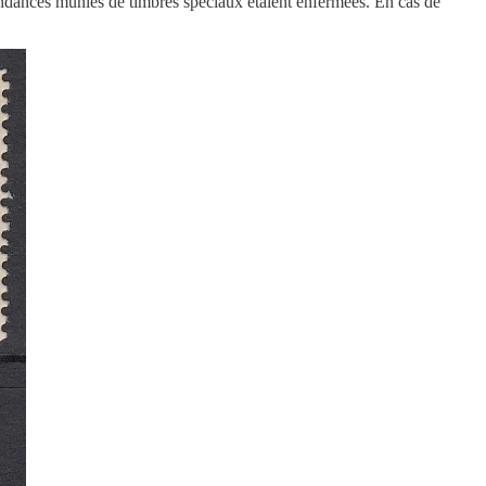
pondances munies de timbres spéciaux étaient enfermées. En cas de