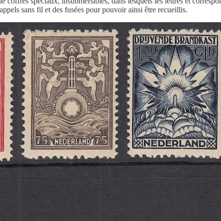
de coffres spéciaux, insubmersibles, dans lesquels les lettres et corres
ppels sans fil et des fusées pour pouvoir ainsi être recueillis.