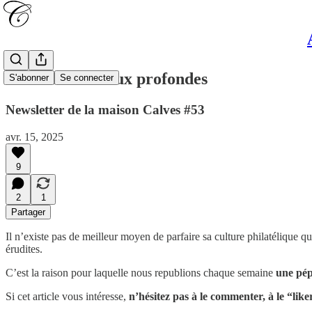
Philatélie en eaux profondes
S'abonner
Se connecter
Newsletter de la maison Calves #53
avr. 15, 2025
9
2
1
Partager
Il n’existe pas de meilleur moyen de parfaire sa culture philatélique q
érudites.
C’est la raison pour laquelle nous republions
chaque semaine
une pépi
Si cet article vous intéresse,
n’hésitez pas à le commenter, à le “like