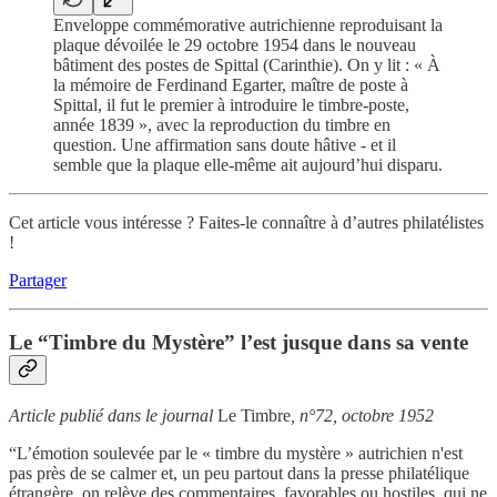
Enveloppe commémorative autrichienne reproduisant la
plaque dévoilée le 29 octobre 1954 dans le nouveau
bâtiment des postes de Spittal (Carinthie). On y lit : « À
la mémoire de Ferdinand Egarter, maître de poste à
Spittal, il fut le premier à introduire le timbre-poste,
année 1839 », avec la reproduction du timbre en
question. Une affirmation sans doute hâtive - et il
semble que la plaque elle-même ait aujourd’hui disparu.
Cet article vous intéresse ? Faites-le connaître à d’autres philatélistes
!
Partager
Le “Timbre du Mystère” l’est jusque dans sa vente
Article publié dans le journal
Le Timbre
, n°72, octobre 1952
“L’émotion soulevée par le « timbre du mystère » autrichien n'est
pas près de se calmer et, un peu partout dans la presse philatélique
étrangère, on relève des commentaires, favorables ou hostiles, qui ne