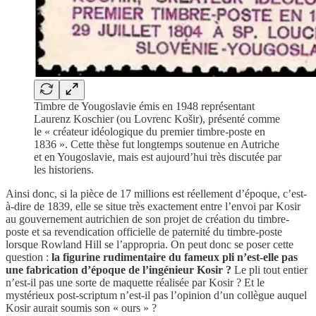
Timbre de Yougoslavie émis en 1948 représentant
Laurenz Koschier (ou Lovrenc Košir), présenté comme
le « créateur idéologique du premier timbre-poste en
1836 ». Cette thèse fut longtemps soutenue en Autriche
et en Yougoslavie, mais est aujourd’hui très discutée par
les historiens.
Ainsi donc, si la pièce de 17 millions est réellement d’époque, c’est-
à-dire de 1839, elle se situe très exactement entre l’envoi par Kosir
au gouvernement autrichien de son projet de création du timbre-
poste et sa revendication officielle de paternité du timbre-poste
lorsque Rowland Hill se l’appropria. On peut donc se poser cette
question :
la figurine rudimentaire du fameux pli n’est-elle pas
une fabrication d’époque de l’ingénieur Kosir ?
Le pli tout entier
n’est-il pas une sorte de maquette réalisée par Kosir ? Et le
mystérieux post-scriptum n’est-il pas l’opinion d’un collègue auquel
Kosir aurait soumis son « ours » ?