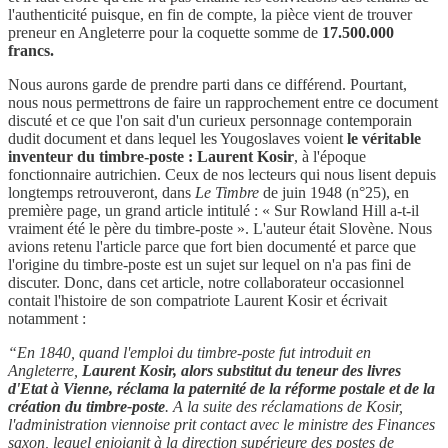
l'authenticité puisque, en fin de compte, la pièce vient de trouver
preneur en Angleterre pour la coquette somme de
17.500.000
francs.
Nous aurons garde de prendre parti dans се différend. Pourtant,
nous nous permettrons de faire un rapprochement entre ce document
discuté et ce que l'on sait d'un curieux personnage contemporain
dudit document et dans lequel les Yougoslaves voient
le véritable
inventeur du timbre-poste : Laurent Kosir
, à l'époque
fonctionnaire autrichien. Ceux de nos lecteurs qui nous lisent depuis
longtemps retrouveront, dans
Le Timbre
de juin 1948 (n°25), en
première page, un grand article intitulé : « Sur Rowland Hill a-t-il
vraiment été le père du timbre-poste ». L'auteur était Slovène. Nous
avions retenu l'article parce que fort bien documenté et parce que
l'origine du timbre-poste est un sujet sur lequel on n'a pas fini de
discuter. Donc, dans cet article, notre collaborateur occasionnel
contait l'histoire de son compatriote Laurent Kosir et écrivait
notamment :
“En 1840, quand l'emploi du timbre-poste fut introduit en
Angleterre,
Laurent Kosir, alors substitut du teneur des livres
d'Etat à Vienne, réclama la paternité de la réforme postale et de la
création du timbre-poste
. A la suite des réclamations de Kosir,
l'administration viennoise prit contact avec le ministre des Finances
saxon, lequel enjoignit à la direction supérieure des postes de