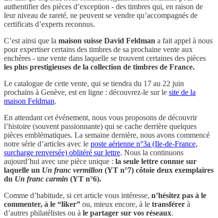
authentifier des pièces d’exception - des timbres qui, en raison de
leur niveau de rareté, ne peuvent se vendre qu’accompagnés de
certificats d’experts reconnus.
C’est ainsi que la
maison suisse David Feldman
a fait appel à nous
pour expertiser certains des timbres de sa prochaine vente aux
enchères - une vente dans laquelle se trouvent certaines des pièces
les plus prestigieuses de la collection de timbres de France.
Le catalogue de cette vente, qui se tiendra du 17 au 22 juin
prochains à Genève, est en ligne : découvrez-le sur le
site de la
maison Feldman
.
En attendant cet événement, nous vous proposons de découvrir
l’histoire (souvent passionnante) qui se cache derrière quelques
pièces emblématiques. La semaine dernière, nous avons commencé
notre série d’articles avec le
poste aérienne n°3a (Ile-de-France,
surcharge renversée) oblitéré sur lettre
. Nous la continuons
aujourd’hui avec une pièce unique :
la seule lettre connue sur
laquelle un
Un franc vermillon
(YT n°7) côtoie deux exemplaires
du
Un franc carmin
(YT n°6).
Comme d’habitude, si cet article vous intéresse,
n’hésitez pas à le
commenter, à le “liker”
ou, mieux encore, à le
transférer
à
d’autres philatélistes ou à
le partager sur vos réseaux
.