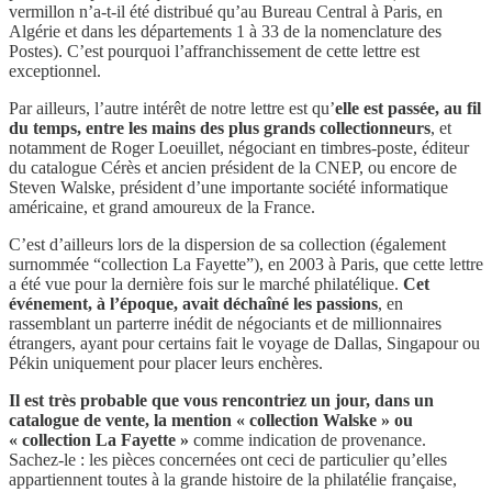
vermillon n’a-t-il été distribué qu’au Bureau Central à Paris, en
Algérie et dans les départements 1 à 33 de la nomenclature des
Postes). C’est pourquoi l’affranchissement de cette lettre est
exceptionnel.
Par ailleurs, l’autre intérêt de notre lettre est qu’
elle est passée, au fil
du temps, entre les mains des plus grands collectionneurs
, et
notamment de Roger Loeuillet, négociant en timbres-poste, éditeur
du catalogue Cérès et ancien président de la CNEP, ou encore de
Steven Walske, président d’une importante société informatique
américaine, et grand amoureux de la France.
C’est d’ailleurs lors de la dispersion de sa collection (également
surnommée “collection La Fayette”), en 2003 à Paris, que cette lettre
a été vue pour la dernière fois sur le marché philatélique.
Cet
événement, à l’époque, avait déchaîné les passions
, en
rassemblant un parterre inédit de négociants et de millionnaires
étrangers, ayant pour certains fait le voyage de Dallas, Singapour ou
Pékin uniquement pour placer leurs enchères.
Il est très probable que vous rencontriez un jour, dans un
catalogue de vente, la mention « collection Walske » ou
« collection La Fayette »
comme indication de provenance.
Sachez-le : les pièces concernées ont ceci de particulier qu’elles
appartiennent toutes à la grande histoire de la philatélie française,